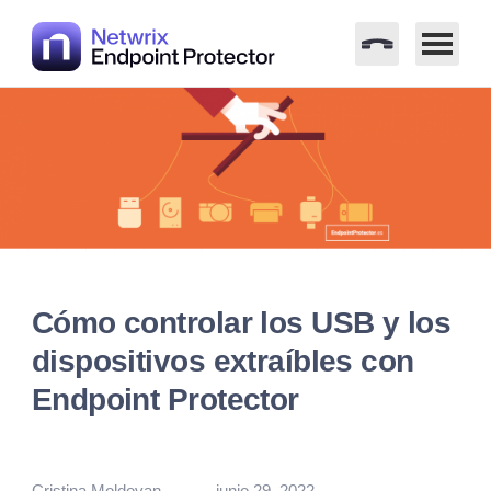
Saltar
al
contenido
Cómo controlar los USB y los
dispositivos extraíbles con
Endpoint Protector
Publicado
Cristina Moldovan
junio 29, 2022