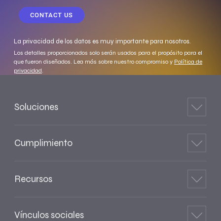
CONTACT US
La privacidad de los datos es muy importante para nosotros.
Los detalles proporcionados solo serán usados para el propósito para el
que fueron diseñados. Lea más sobre nuestro compromiso y
Política de
privacidad
.
Soluciones
Cumplimiento
Recursos
Vínculos sociales