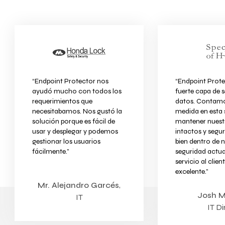
“Endpoint Protector nos
“Endpoint Prot
ayudó mucho con todos los
fuerte capa de 
requerimientos que
datos. Contamo
necesitabamos. Nos gustó la
medida en esta 
solución porque es fácil de
mantener nuest
usar y desplegar y podemos
intactos y segu
gestionar los usuarios
bien dentro de 
fácilmente.”
seguridad actua
servicio al clie
excelente.”
Mr. Alejandro Garcés
,
Josh 
IT
IT Di