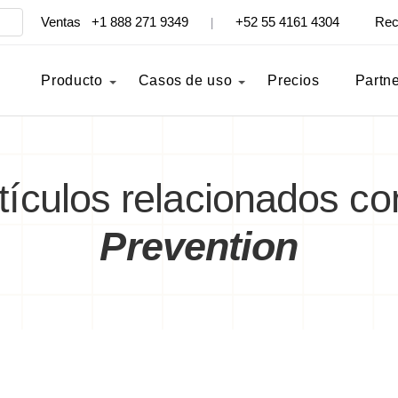
Ventas +1 888 271 9349
+52 55 4161 4304
Rec
|
Producto
Casos de uso
Precios
Partn
rtículos relacionados c
Prevention