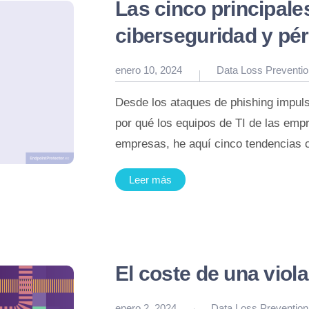
Las cinco principale
ciberseguridad y pér
Publicado
enero 10, 2024
Data Loss Preventio
en
Desde los ataques de phishing impulsad
por qué los equipos de TI de las emp
empresas, he aquí cinco tendencias 
Leer más
El coste de una viol
Publicado
enero 2, 2024
Data Loss Prevention