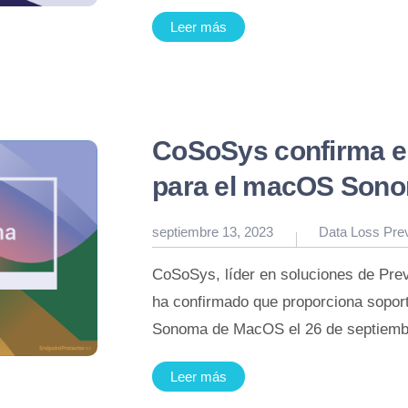
Leer más
CoSoSys confirma el
para el macOS Sono
Publicado
septiembre 13, 2023
Data Loss Pre
en
CoSoSys, líder en soluciones de Pre
ha confirmado que proporciona soport
Sonoma de MacOS el 26 de septiembr
Leer más