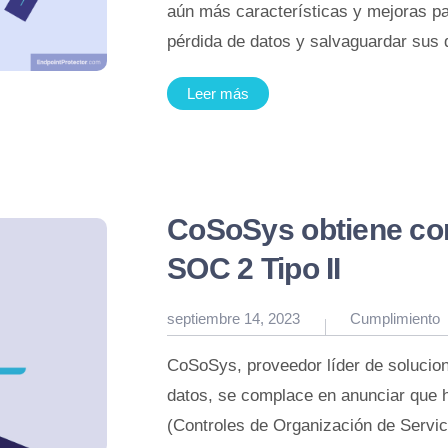
aún más características y mejoras pa
pérdida de datos y salvaguardar sus 
Leer más
CoSoSys obtiene con 
SOC 2 Tipo II
Publicado
septiembre 14, 2023
Cumplimiento
en
CoSoSys, proveedor líder de solucio
datos, se complace en anunciar que 
(Controles de Organización de Servici